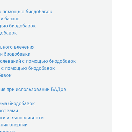
 с помощью биодобавок
й баланс
щью биодобавок
добавок
ьного влечения
и биодобавки
болеваний с помощью биодобавок
е с помощью биодобавок
бавок
ия при использовании БАДов
ема биодобавок
рствами
ики и выносливости
ния энергии
ивости