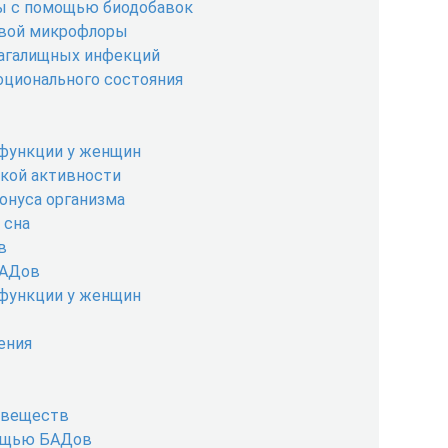
ы с помощью биодобавок
овой микрофлоры
лагалищных инфекций
оционального состояния
 функции у женщин
ской активности
онуса организма
 сна
в
БАДов
 функции у женщин
ения
 веществ
мощью БАДов