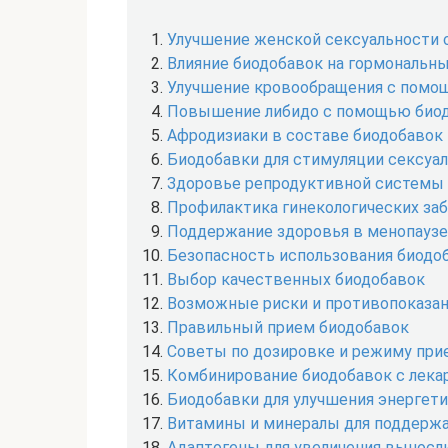
Улучшение женской сексуальности
Влияние биодобавок на гормональны
Улучшение кровообращения с помо
Повышение либидо с помощью био
Афродизиаки в составе биодобавок
Биодобавки для стимуляции сексуал
Здоровье репродуктивной системы 
Профилактика гинекологических за
Поддержание здоровья в менопауз
Безопасность использования биодо
Выбор качественных биодобавок
Возможные риски и противопоказан
Правильный прием биодобавок
Советы по дозировке и режиму при
Комбинирование биодобавок с лека
Биодобавки для улучшения энергет
Витамины и минералы для поддержа
Адаптогены для увеличения выносл