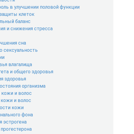
роль в улучшении половой функции
 защиты клеток
льный баланс
ия и снижения стресса
учшения сна
ю сексуальность
ии
вья влагалища
ета и общего здоровья
я здоровья
остояния организма
 кожи и волос
 кожи и волос
ности кожи
нального фона
я эстрогена
 прогестерона