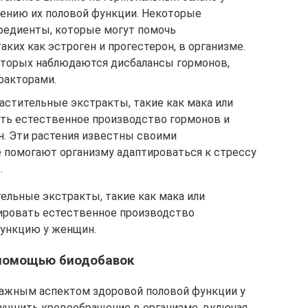
шению их половой функции. Некоторые
редиенты, которые могут помочь
аких как эстроген и прогестерон, в организме.
которых наблюдаются дисбалансы гормонов,
факторами.
астительные экстракты, такие как мака или
ать естественное производство гормонов и
. Эти растения известны своими
 помогают организму адаптироваться к стрессу
.
ельные экстракты, такие как мака или
ировать естественное производство
функцию у женщин.
 помощью биодобавок
ажным аспектом здоровой половой функции у
лучшить кровообращение в организме, включая