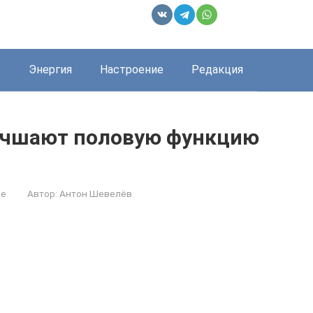
е
Энергия
Настроение
Редакция
учшают половую функцию
ье
Автор:
Антон Шевелёв